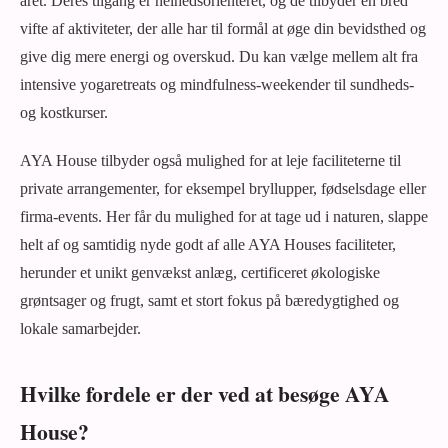
året. Deres tilgang er helhedsorienteret, og de tilbyder en bred
vifte af aktiviteter, der alle har til formål at øge din bevidsthed og
give dig mere energi og overskud. Du kan vælge mellem alt fra
intensive yogaretreats og mindfulness-weekender til sundheds-
og kostkurser.
AYA House tilbyder også mulighed for at leje faciliteterne til
private arrangementer, for eksempel bryllupper, fødselsdage eller
firma-events. Her får du mulighed for at tage ud i naturen, slappe
helt af og samtidig nyde godt af alle AYA Houses faciliteter,
herunder et unikt genvækst anlæg, certificeret økologiske
grøntsager og frugt, samt et stort fokus på bæredygtighed og
lokale samarbejder.
Hvilke fordele er der ved at besøge AYA
House?