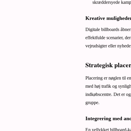
skræddersyede kamp
Kreative muligheder
Digitale billboards åbne
effektfulde scenarier, de
vejrudsigter eller nyhed
Strategisk placer
Placering er nøglen til e
med høj trafik og synlig
indkøbscentre. Det er og
gruppe.
Integrering med an
En vellykket billboard-k