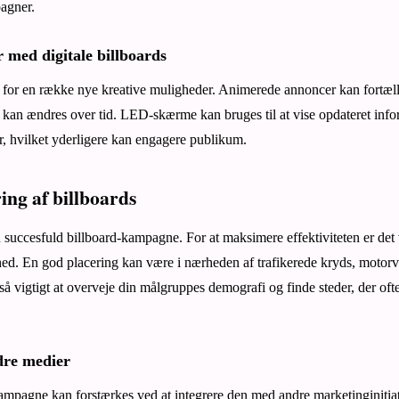
agner.
 med digitale billboards
r for en række nye kreative muligheder. Animerede annoncer kan fortælle
r kan ændres over tid. LED-skærme kan bruges til at vise opdateret infor
er, hvilket yderligere kan engagere publikum.
ing af billboards
n succesfuld billboard-kampagne. For at maksimere effektiviteten er det 
hed. En god placering kan være i nærheden af trafikerede kryds, motorve
så vigtigt at overveje din målgruppes demografi og finde steder, der of
dre medier
ampagne kan forstærkes ved at integrere den med andre marketinginitiat