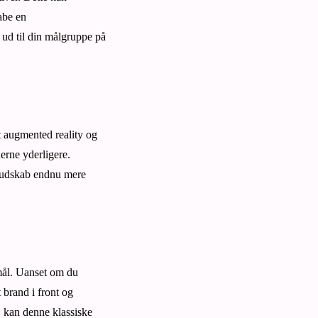
abe en
ud til din målgruppe på
t augmented reality og
uerne yderligere.
 budskab endnu mere
f mål. Uanset om du
t brand i front og
, kan denne klassiske