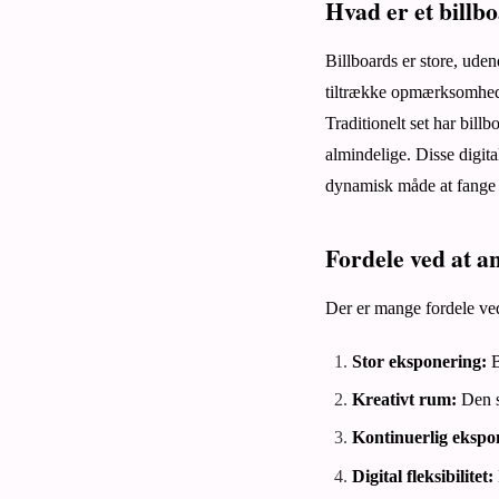
Hvad er et billb
Billboards er store, uden
tiltrække opmærksomhed fr
Traditionelt set har bill
almindelige. Disse digita
dynamisk måde at fang
Fordele ved at a
Der er mange fordele ved 
Stor eksponering:
B
Kreativt rum:
Den s
Kontinuerlig ekspo
Digital fleksibilitet: