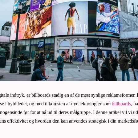
itale indtryk, er billboards stadig en af de mest synlige reklameformer.
else i bybilledet, og med tilkomsten af nye teknologier som
billboards
, h
ogensinde før for at nå ud til deres målgruppe. I denne artikel vil vi u
ns effektivitet og hvordan den kan anvendes strategisk i din markedsfø