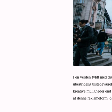
I en verden fyldt med dig
ubestridelig tilstedevær
kreative muligheder end n
af denne reklameform, de