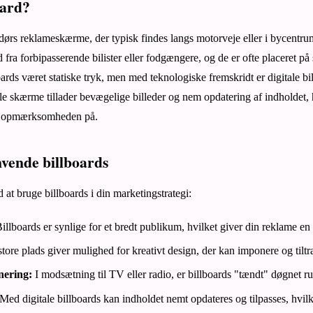
oard?
dørs reklameskærme, der typisk findes langs motorveje eller i bycentrum.
a forbipasserende bilister eller fodgængere, og de er ofte placeret på 
boards været statiske tryk, men med teknologiske fremskridt er digitale b
le skærme tillader bevægelige billeder og nem opdatering af indholdet, 
e opmærksomheden på.
nvende billboards
at bruge billboards i din marketingstrategi:
illboards er synlige for et bredt publikum, hvilket giver din reklame e
tore plads giver mulighed for kreativt design, der kan imponere og t
nering:
I modsætning til TV eller radio, er billboards "tændt" døgnet ru
Med digitale billboards kan indholdet nemt opdateres og tilpasses, hvil