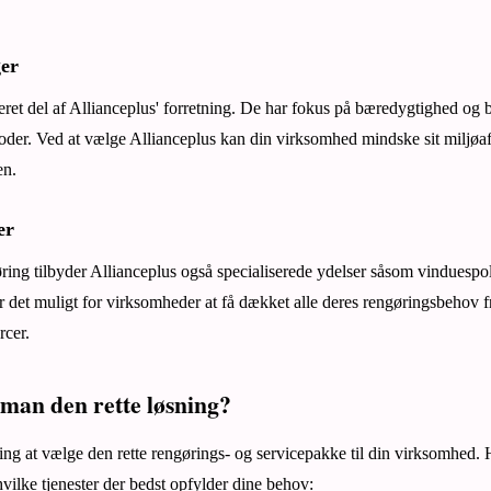
ger
eret del af Allianceplus' forretning. De har fokus på bæredygtighed og 
der. Ved at vælge Allianceplus kan din virksomhed mindske sit miljøaf
en.
er
ing tilbyder Allianceplus også specialiserede ydelser såsom vinduespo
 det muligt for virksomheder at få dækket alle deres rengøringsbehov fr
rcer.
man den rette løsning?
g at vælge den rette rengørings- og servicepakke til din virksomhed. He
vilke tjenester der bedst opfylder dine behov: