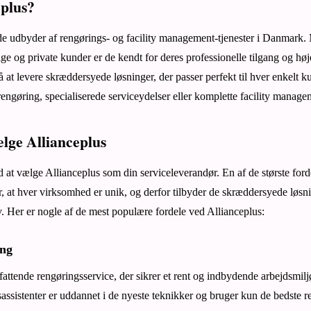
eplus?
de udbyder af rengørings- og facility management-tjenester i Danmark. 
lige og private kunder er de kendt for deres professionelle tilgang og høj
å at levere skræddersyede løsninger, der passer perfekt til hver enkelt
rengøring, specialiserede serviceydelser eller komplette facility manage
ælge Allianceplus
at vælge Allianceplus som din serviceleverandør. En af de største fordele
år, at hver virksomhed er unik, og derfor tilbyder de skræddersyede løsnin
. Her er nogle af de mest populære fordele ved Allianceplus:
ing
fattende rengøringsservice, der sikrer et rent og indbydende arbejdsmilj
sassistenter er uddannet i de nyeste teknikker og bruger kun de bedste r