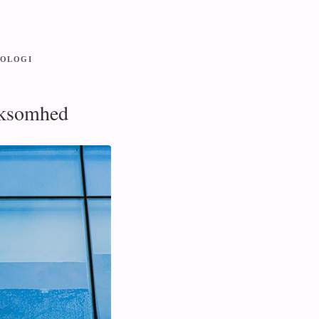
OLOGI
irksomhed