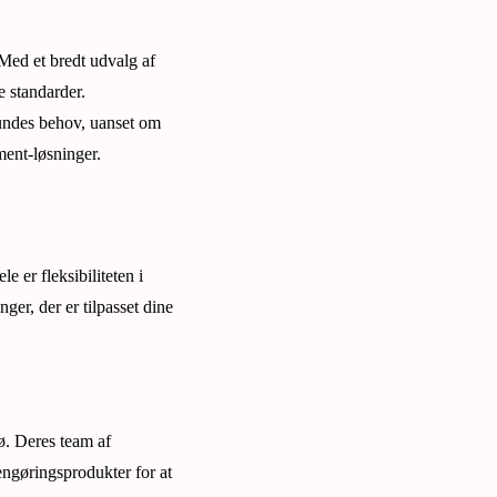
Med et bredt udvalg af
e standarder.
 kundes behov, uanset om
ment-løsninger.
 er fleksibiliteten i
ger, der er tilpasset dine
ø. Deres team af
engøringsprodukter for at