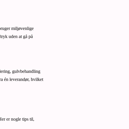
bruger miljøvenlige
tryk uden at gå på
lering, gulvbehandling
a én leverandør, hvilket
r er nogle tips til,